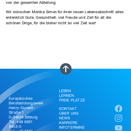
von der gesamten Abteilung.
Wir wünschen Monika Simon für ihren neuen Lebensabschnitt alles
erdenklich Gute, Gesundheit, viel Freude und Zeit für all die
schönen Dinge, für die bisher nicht so viel Zeit war!
LEBEN
LERNEN
Europäisches
FREIE PLÄTZE
Berufsbildungswerk
Henry-Dunant-
KONTAKT
Straße 1
ÜBER UNS
D-54634 Bitburg
NEWS
Tel. +49 6561
KARRIERE
9453-0
INFOTERMINE