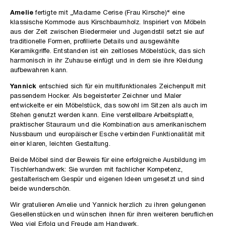
Amelie
fertigte mit „Madame Cerise (Frau Kirsche)“ eine
klassische Kommode aus Kirschbaumholz. Inspiriert von Möbeln
aus der Zeit zwischen Biedermeier und Jugendstil setzt sie auf
traditionelle Formen, profilierte Details und ausgewählte
Keramikgriffe. Entstanden ist ein zeitloses Möbelstück, das sich
harmonisch in ihr Zuhause einfügt und in dem sie ihre Kleidung
aufbewahren kann.
Yannick
entschied sich für ein multifunktionales Zeichenpult mit
passendem Hocker. Als begeisterter Zeichner und Maler
entwickelte er ein Möbelstück, das sowohl im Sitzen als auch im
Stehen genutzt werden kann. Eine verstellbare Arbeitsplatte,
praktischer Stauraum und die Kombination aus amerikanischem
Nussbaum und europäischer Esche verbinden Funktionalität mit
einer klaren, leichten Gestaltung.
Beide Möbel sind der Beweis für eine erfolgreiche Ausbildung im
Tischlerhandwerk: Sie wurden mit fachlicher Kompetenz,
gestalterischem Gespür und eigenen Ideen umgesetzt und sind
beide wunderschön.
Wir gratulieren Amelie und Yannick herzlich zu ihren gelungenen
Gesellenstücken und wünschen ihnen für ihren weiteren beruflichen
Weg viel Erfolg und Freude am Handwerk.