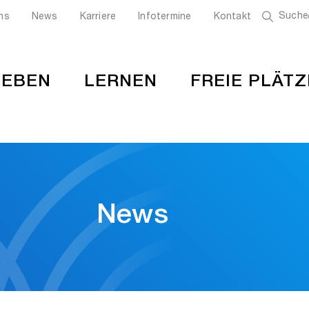
Suche
ns
News
Karriere
Infotermine
Kontakt
LEBEN
LERNEN
FREIE PLÄTZ
News