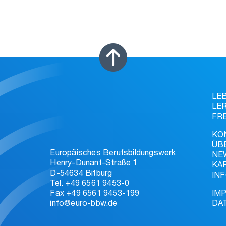
LE
LE
FR
KO
ÜB
Europäisches Berufsbildungswerk
NE
Henry-Dunant-Straße 1
KA
D-54634 Bitburg
IN
Tel. +49 6561 9453-0
Fax +49 6561 9453-199
IM
info@euro-bbw.de
DA