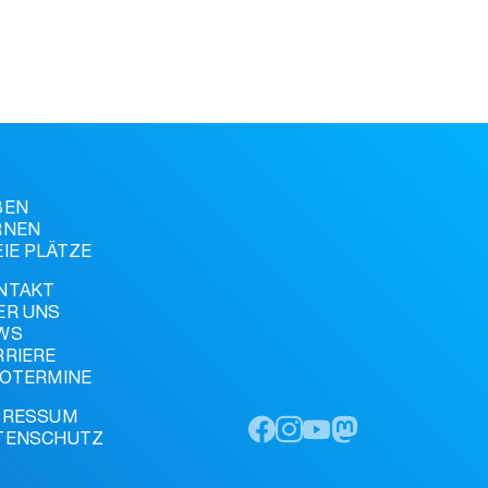
BEN
RNEN
EIE PLÄTZE
NTAKT
ER UNS
WS
RRIERE
FOTERMINE
PRESSUM
TENSCHUTZ