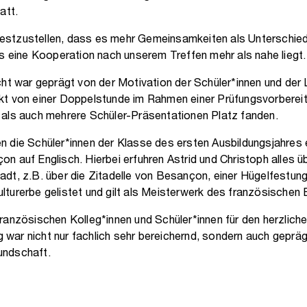
att.
stzustellen, dass es mehr Gemeinsamkeiten als Unterschied
ss eine Kooperation nach unserem Treffen mehr als nahe liegt.
cht war geprägt von der Motivation der Schüler*innen und der L
kt von einer Doppelstunde im Rahmen einer Prüfungsvorbereitu
 als auch mehrere Schüler-Präsentationen Platz fanden.
n die Schüler*innen der Klasse des ersten Ausbildungsjahres
n auf Englisch. Hierbei erfuhren Astrid und Christoph alles ü
dt, z.B. über die Zitadelle von Besançon, einer Hügelfestun
lturerbe gelistet und gilt als Meisterwerk des französischen
ranzösischen Kolleg*innen und Schüler*innen für den herzlich
ar nicht nur fachlich sehr bereichernd, sondern auch gepräg
undschaft.