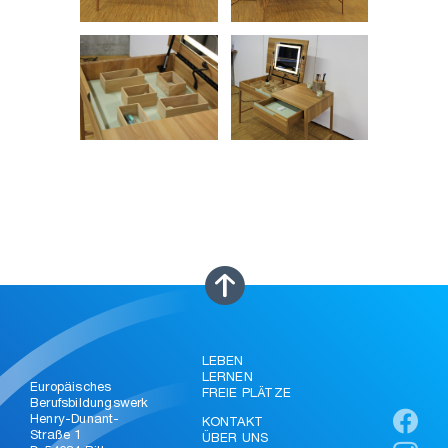
LEBEN
LERNEN
Europäisches
FREIE PLÄTZE
Berufsbildungswerk
Henry-Dunant-
KONTAKT
Straße 1
ÜBER UNS