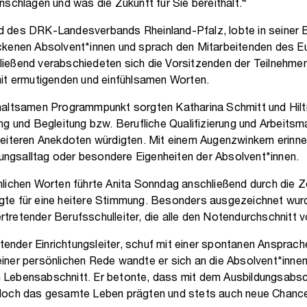
nschlagen und was die Zukunft für Sie bereithält.“
 des DRK-Landesverbands Rheinland-Pfalz, lobte in seiner 
ackenen Absolvent*innen und sprach den Mitarbeitenden des
ießend verabschiedeten sich die Vorsitzenden der Teilnehmen
mit ermutigenden und einfühlsamen Worten.
haltsamen Programmpunkt sorgten Katharina Schmitt und Hilt
g und Begleitung bzw. Berufliche Qualifizierung und Arbeitsma
heiteren Anekdoten würdigten. Mit einem Augenzwinkern erinne
gsalltag oder besondere Eigenheiten der Absolvent*innen.
nlichen Worten führte Anita Sonndag anschließend durch die 
te für eine heitere Stimmung. Besonders ausgezeichnet wurd
vertretender Berufsschulleiter, die alle den Notendurchschnitt v
retender Einrichtungsleiter, schuf mit einer spontanen Ansprac
iner persönlichen Rede wandte er sich an die Absolvent*innen
Lebensabschnitt. Er betonte, dass mit dem Ausbildungsabsc
doch das gesamte Leben prägten und stets auch neue Chance