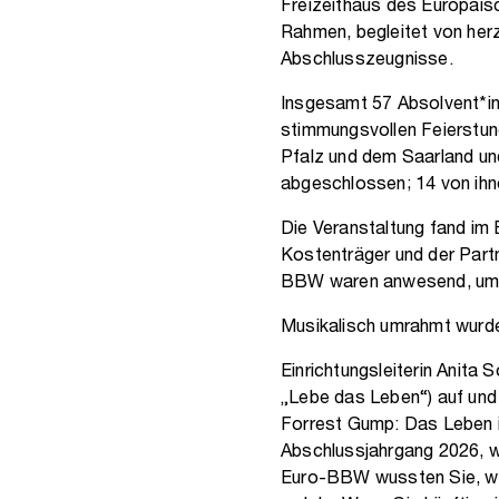
Freizeithaus des Europäis
Rahmen, begleitet von herz
Abschlusszeugnisse.
Insgesamt 57 Absolvent*in
stimmungsvollen Feierstun
Pfalz und dem Saarland und
abgeschlossen; 14 von ihne
Die Veranstaltung fand im 
Kostenträger und der Partn
BBW waren anwesend, um 
Musikalisch umrahmt wurde
Einrichtungsleiterin Anita
„Lebe das Leben“) auf und 
Forrest Gump: Das Leben is
Abschlussjahrgang 2026, we
Euro-BBW wussten Sie, was