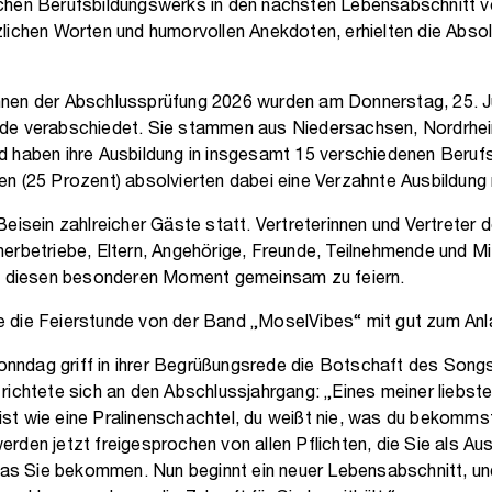
chen Berufsbildungswerks in den nächsten Lebensabschnitt ve
lichen Worten und humorvollen Anekdoten, erhielten die Absol
nen der Abschlussprüfung 2026 wurden am Donnerstag, 25. J
de verabschiedet. Sie stammen aus Niedersachsen, Nordrhei
 haben ihre Ausbildung in insgesamt 15 verschiedenen Berufsb
n (25 Prozent) absolvierten dabei eine Verzahnte Ausbildung
Beisein zahlreicher Gäste statt. Vertreterinnen und Vertreter
erbetriebe, Eltern, Angehörige, Freunde, Teilnehmende und M
diesen besonderen Moment gemeinsam zu feiern.
 die Feierstunde von der Band „MoselVibes“ mit gut zum An
 Sonndag griff in ihrer Begrüßungsrede die Botschaft des Song
richtete sich an den Abschlussjahrgang: „Eines meiner liebst
t wie eine Pralinenschachtel, du weißt nie, was du bekommst!
rden jetzt freigesprochen von allen Pflichten, die Sie als Au
 Sie bekommen. Nun beginnt ein neuer Lebensabschnitt, und