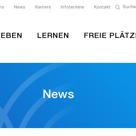
Suche
ns
News
Karriere
Infotermine
Kontakt
LEBEN
LERNEN
FREIE PLÄTZ
News