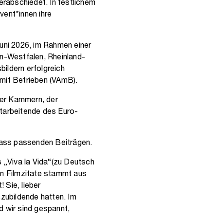
rabschiedet. In festlichem
vent*innen ihre
uni 2026, im Rahmen einer
n-Westfalen, Rheinland-
ildern erfolgreich
 mit Betrieben (VAmB).
 der Kammern, der
itarbeitende des Euro-
lass passenden Beiträgen.
s „Viva la Vida“(zu Deutsch
en Filmzitate stammt aus
 Sie, lieber
szubildende hatten. Im
 wir sind gespannt,