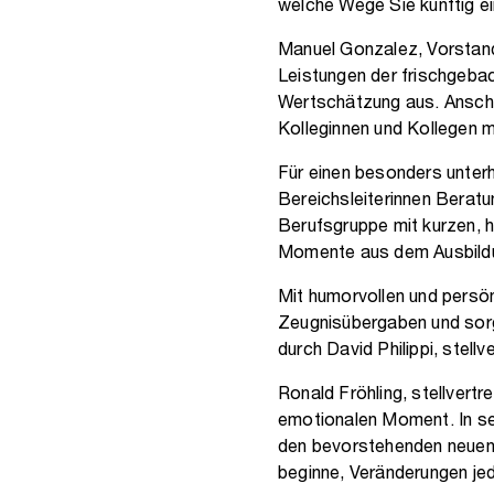
welche Wege Sie künftig ei
Manuel Gonzalez, Vorstand
Leistungen der frischgeb
Wertschätzung aus. Anschl
Kolleginnen und Kollegen 
Für einen besonders unter
Bereichsleiterinnen Beratun
Berufsgruppe mit kurzen, 
Momente aus dem Ausbildun
Mit humorvollen und persö
Zeugnisübergaben und sorg
durch David Philippi, stell
Ronald Fröhling, stellvert
emotionalen Moment. In se
den bevorstehenden neuen 
beginne, Veränderungen je