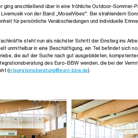
ier ging anschließend über in eine fröhliche Outdoor-Sommer-Pa
d Livemusik von der Band „MoselVibes“. Bei strahlendem Son
nheit für persönliche Verabschiedungen und individuelle Erinn
chkräfte steht nun als nächster Schritt der Einstieg ins Arbei
t unmittelbar in eine Beschäftigung, ein Teil befindet sich n
iebe, die auf der Suche nach gut ausgebildeten, kompetenten
ntegrationsberatung des Euro-BBW wenden, die bei der Vermit
ht (
integrationsberatung@euro-bbw.de
).