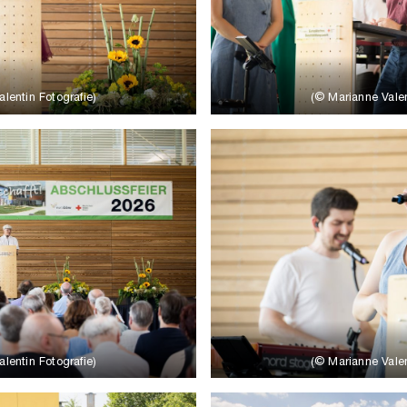
lentin Fotografie)
(© Marianne Valen
lentin Fotografie)
(© Marianne Valen