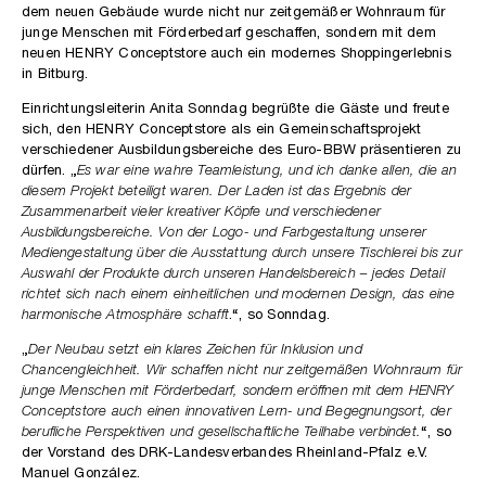
dem neuen Gebäude wurde nicht nur zeitgemäßer Wohnraum für
junge Menschen mit Förderbedarf geschaffen, sondern mit dem
neuen HENRY Conceptstore auch ein modernes Shoppingerlebnis
in Bitburg.
Einrichtungsleiterin Anita Sonndag begrüßte die Gäste und freute
sich, den HENRY Conceptstore als ein Gemeinschaftsprojekt
verschiedener Ausbildungsbereiche des Euro-BBW präsentieren zu
dürfen. „
Es war eine wahre Teamleistung, und ich danke allen, die an
diesem Projekt beteiligt waren. Der Laden ist das Ergebnis der
Zusammenarbeit vieler kreativer Köpfe und verschiedener
Ausbildungsbereiche. Von der Logo- und Farbgestaltung unserer
Mediengestaltung über die Ausstattung durch unsere Tischlerei bis zur
Auswahl der Produkte durch unseren Handelsbereich – jedes Detail
richtet sich nach einem einheitlichen und modernen Design, das eine
harmonische Atmosphäre schafft
.“, so Sonndag.
„
Der Neubau setzt ein klares Zeichen für Inklusion und
Chancengleichheit. Wir schaffen nicht nur zeitgemäßen Wohnraum für
junge Menschen mit Förderbedarf, sondern eröffnen mit dem HENRY
Conceptstore auch einen innovativen Lern- und Begegnungsort, der
berufliche Perspektiven und gesellschaftliche Teilhabe verbindet.
“, so
der Vorstand des DRK-Landesverbandes Rheinland-Pfalz e.V.
Manuel González.