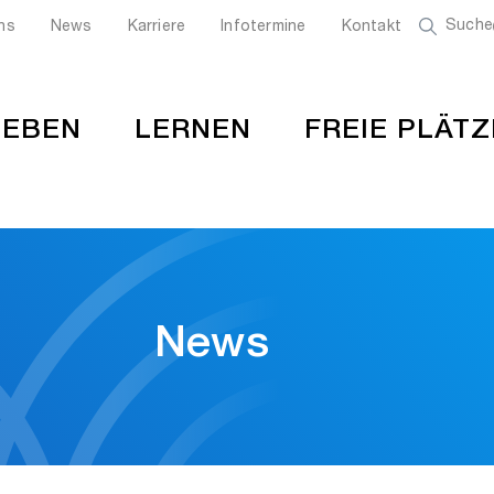
Suche
ns
News
Karriere
Infotermine
Kontakt
LEBEN
LERNEN
FREIE PLÄTZ
News