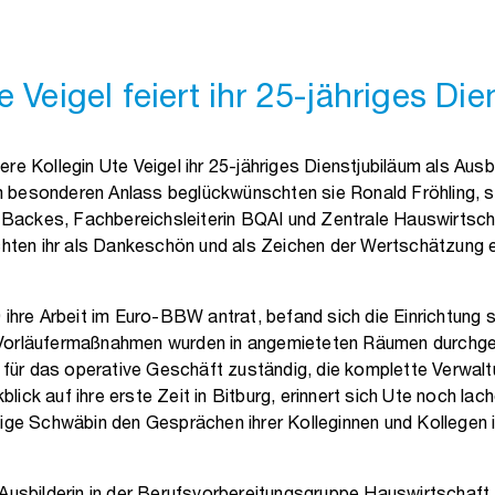
e Veigel feiert ihr 25-jähriges Di
re Kollegin Ute Veigel ihr 25-jähriges Dienstjubiläum als Ausbil
 besonderen Anlass beglückwünschten sie Ronald Fröhling, st
la Backes, Fachbereichsleiterin BQAI und Zentrale Hauswirtsch
ichten ihr als Dankeschön und als Zeichen der Wertschätzung 
 ihre Arbeit im Euro-BBW antrat, befand sich die Einrichtung s
Vorläufermaßnahmen wurden in angemieteten Räumen durchgefü
am für das operative Geschäft zuständig, die komplette Verwa
ick auf ihre erste Zeit in Bitburg, erinnert sich Ute noch lach
tige Schwäbin den Gesprächen ihrer Kolleginnen und Kollegen i