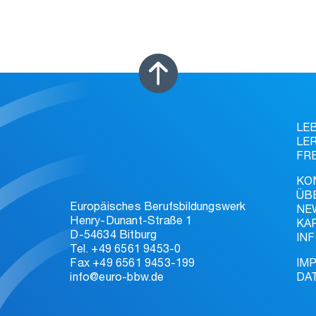
LE
LE
FR
KO
ÜB
Europäisches Berufsbildungswerk
NE
Henry-Dunant-Straße 1
KA
D-54634 Bitburg
IN
Tel. +49 6561 9453-0
Fax +49 6561 9453-199
IM
info@euro-bbw.de
DA