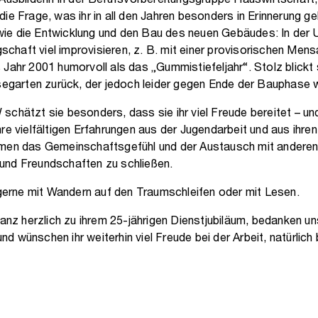
 Ausbilderin in der Berufsvorbereitungsgruppe Hauswirtschaft,
ie Frage, was ihr in all den Jahren besonders in Erinnerung geb
ie die Entwicklung und den Bau des neuen Gebäudes: In der 
haft viel improvisieren, z. B. mit einer provisorischen Mens
Jahr 2001 humorvoll als das „Gummistiefeljahr“. Stolz blickt 
garten zurück, der jedoch leider gegen Ende der Bauphase 
schätzt sie besonders, dass sie ihr viel Freude bereitet – und
re vielfältigen Erfahrungen aus der Jugendarbeit und aus ihren
mmen das Gemeinschaftsgefühl und der Austausch mit anderen,
und Freundschaften zu schließen.
e gerne mit Wandern auf den Traumschleifen oder mit Lesen.
ganz herzlich zu ihrem 25-jährigen Dienstjubiläum, bedanken uns
d wünschen ihr weiterhin viel Freude bei der Arbeit, natürlich