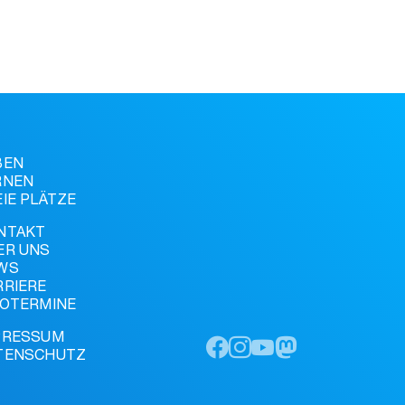
BEN
RNEN
EIE PLÄTZE
NTAKT
ER UNS
WS
RRIERE
FOTERMINE
PRESSUM
TENSCHUTZ