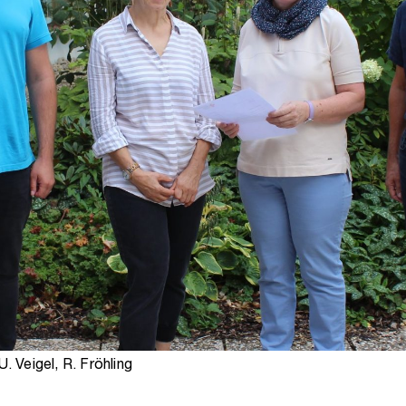
U. Veigel, R. Fröhling